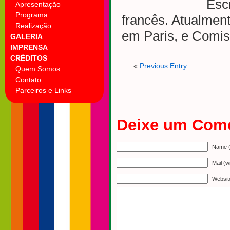
Esc
Apresentação
Programa
francês. Atualmente
Realização
em Paris, e Comis
GALERIA
IMPRENSA
CRÉDITOS
«
Previous Entry
Quem Somos
Contato
Parceiros e Links
Deixe um Come
Name (
Mail (w
Websit