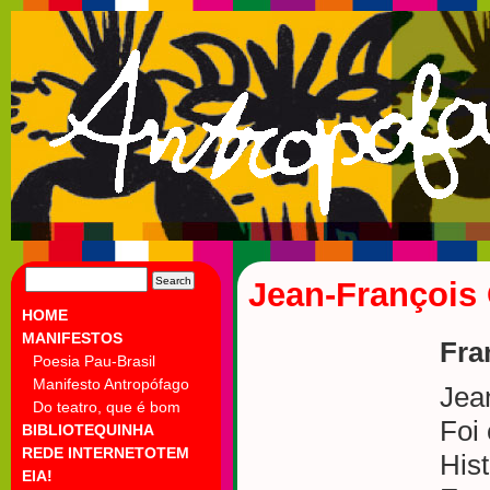
SEARCH
Jean-François
FOR:
HOME
MANIFESTOS
Fra
Poesia Pau-Brasil
Manifesto Antropófago
Jea
Do teatro, que é bom
Foi
BIBLIOTEQUINHA
REDE INTERNETOTEM
His
EIA!