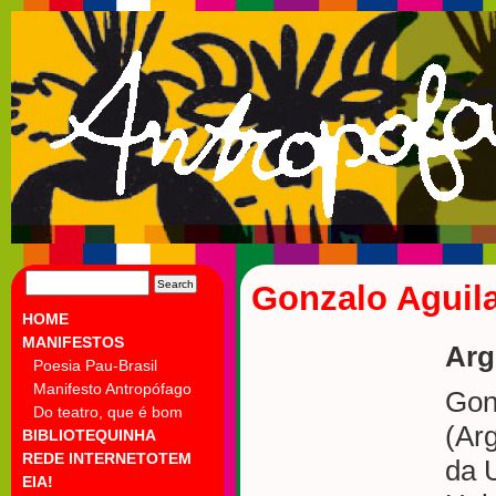
SEARCH
Gonzalo Aguil
FOR:
HOME
MANIFESTOS
Arg
Poesia Pau-Brasil
Manifesto Antropófago
Gon
Do teatro, que é bom
(Arg
BIBLIOTEQUINHA
REDE INTERNETOTEM
da 
EIA!