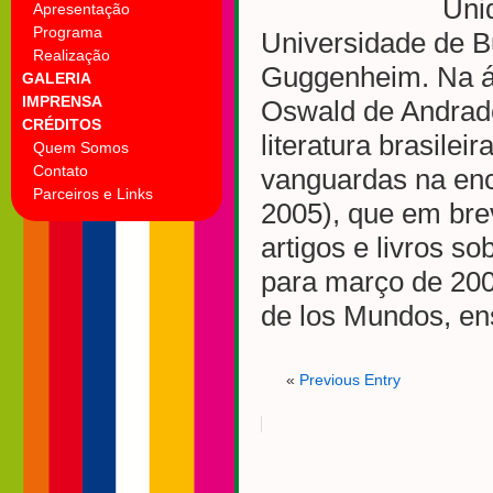
Uni
Apresentação
Programa
Universidade de B
Realização
Guggenheim. Na áre
GALERIA
IMPRENSA
Oswald de Andrade
CRÉDITOS
literatura brasilei
Quem Somos
Contato
vanguardas na enc
Parceiros e Links
2005), que em bre
artigos e livros s
para março de 200
de los Mundos, en
«
Previous Entry