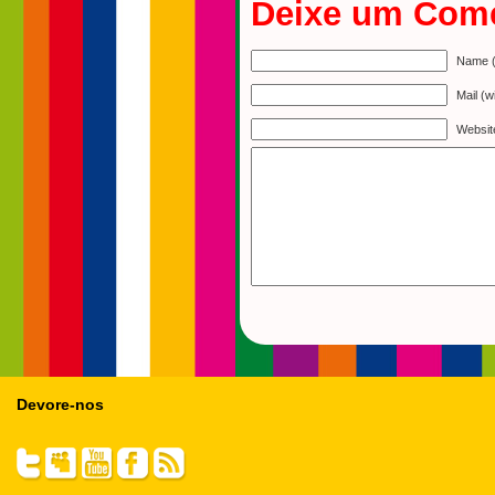
Deixe um Come
Name (
Mail (w
Websit
Devore-nos