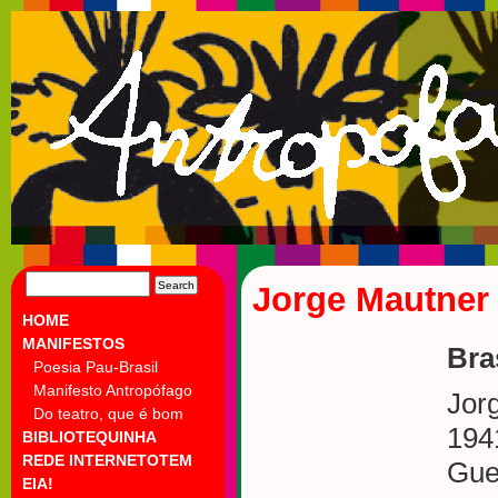
SEARCH
Jorge Mautner
FOR:
HOME
MANIFESTOS
Bra
Poesia Pau-Brasil
Manifesto Antropófago
Jor
Do teatro, que é bom
194
BIBLIOTEQUINHA
REDE INTERNETOTEM
Guer
EIA!