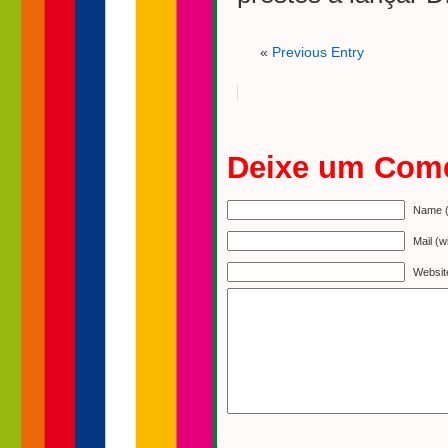
«
Previous Entry
Deixe um Come
Name (
Mail (w
Websit