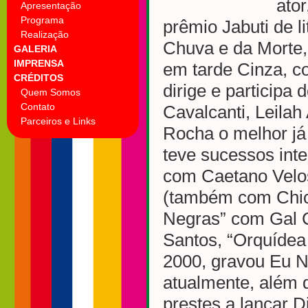
ator
Apresentação
Programa
prêmio Jabuti de l
Realização
Chuva e da Morte
GALERIA
IMPRENSA
em tarde Cinza, c
CRÉDITOS
dirige e participa
Quem Somos
Contato
Cavalcanti, Leila
Parceiros e Links
Rocha o melhor já 
teve sucessos int
com Caetano Velos
(também com Chic
Negras” com Gal 
Santos, “Orquídea
2000, gravou Eu 
atualmente, além d
prestes a lançar D