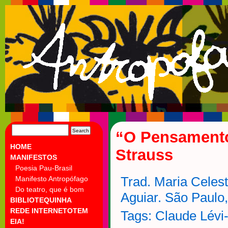
SEARCH
“O Pensamento
FOR:
HOME
Strauss
MANIFESTOS
Poesia Pau-Brasil
Manifesto Antropófago
Trad. Maria Celest
Do teatro, que é bom
Aguiar. São Paulo
BIBLIOTEQUINHA
REDE INTERNETOTEM
Tags:
Claude Lévi
EIA!