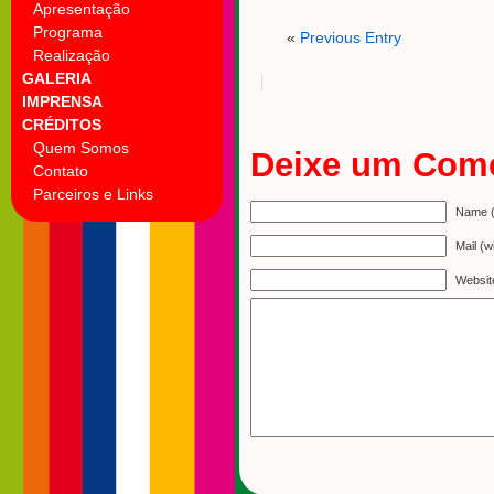
Apresentação
Programa
«
Previous Entry
Realização
GALERIA
IMPRENSA
CRÉDITOS
Quem Somos
Deixe um Come
Contato
Parceiros e Links
Name (
Mail (w
Websit