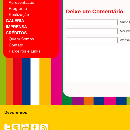
Apresentação
Programa
Deixe um Comentário
Realização
GALERIA
Name (
IMPRENSA
Mail (w
CRÉDITOS
Quem Somos
Websit
Contato
Parceiros e Links
Devore-nos