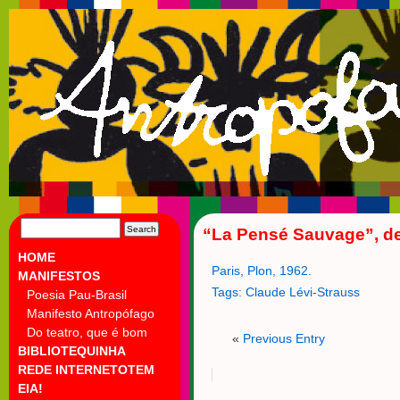
SEARCH
“La Pensé Sauvage”, de
FOR:
HOME
Paris, Plon, 1962.
MANIFESTOS
Tags:
Claude Lévi-Strauss
Poesia Pau-Brasil
Manifesto Antropófago
Do teatro, que é bom
«
Previous Entry
BIBLIOTEQUINHA
REDE INTERNETOTEM
EIA!