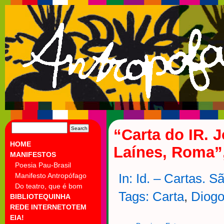
SEARCH
“Carta do IR. 
FOR:
HOME
Laínes, Roma”,
MANIFESTOS
Poesia Pau-Brasil
Manifesto Antropófago
In: Id. – Cartas. 
Do teatro, que é bom
Tags:
Carta
,
Diogo
BIBLIOTEQUINHA
REDE INTERNETOTEM
EIA!