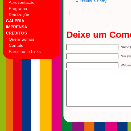
«
Previous Entry
Apresentação
Programa
Realização
GALERIA
IMPRENSA
Deixe um Come
CRÉDITOS
Quem Somos
Contato
Name (
Parceiros e Links
Mail (w
Websit