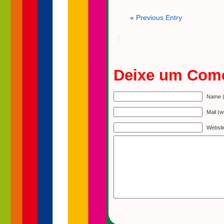
«
Previous Entry
Deixe um Come
Name (
Mail (w
Websit