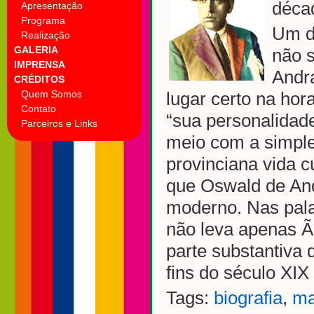
déca
Apresentação
Programa
Um do
Realização
GALERIA
não s
IMPRENSA
Andr
CRÉDITOS
Quem Somos
lugar certo na hor
Contato
“sua personalidad
Parceiros e Links
meio com a simple
provinciana vida c
que Oswald de And
moderno. Nas palav
não leva apenas Ã
parte substantiva 
fins do século XI
Tags:
biografia
,
ma