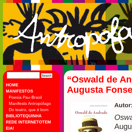
SEARCH
“Oswald de And
FOR:
HOME
Augusta Fons
MANIFESTOS
Poesia Pau-Brasil
Manifesto Antropófago
Autor
Do teatro, que é bom
Oswal
BIBLIOTEQUINHA
REDE INTERNETOTEM
Augu
EIA!