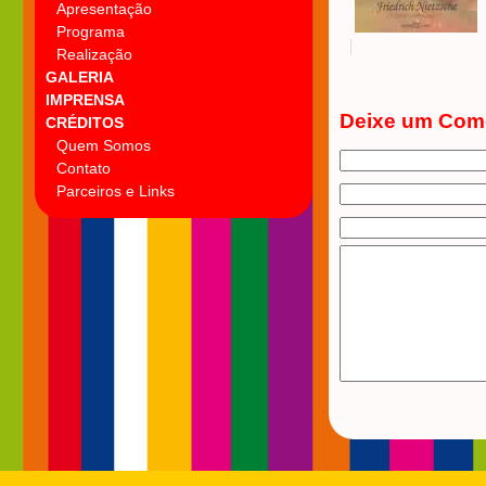
Apresentação
Programa
Realização
GALERIA
IMPRENSA
Deixe um Com
CRÉDITOS
Quem Somos
Contato
Parceiros e Links