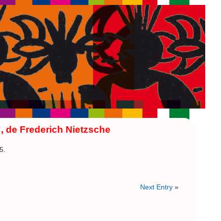
, de Frederich Nietzsche
5.
Next Entry
»