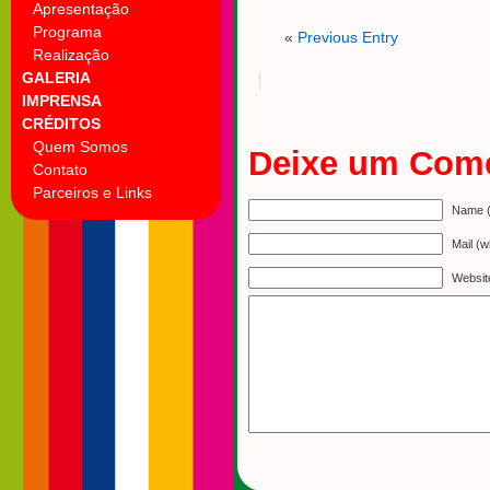
Apresentação
Programa
«
Previous Entry
Realização
GALERIA
IMPRENSA
CRÉDITOS
Quem Somos
Deixe um Come
Contato
Parceiros e Links
Name (
Mail (w
Websit