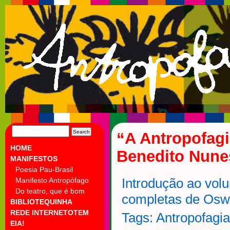
SEARCH
“A Antropofagi
FOR:
HOME
Benedito Nune
MANIFESTOS
Poesia Pau-Brasil
Manifesto Antropófago
Introdução ao vol
Do teatro, que é bom
completas de Oswa
BIBLIOTEQUINHA
REDE INTERNETOTEM
Tags:
Antropofagia
EIA!