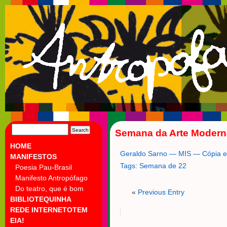
SEARCH
Semana da Arte Modern
FOR:
HOME
Geraldo Sarno — MIS — Cópia
MANIFESTOS
Tags:
Semana de 22
Poesia Pau-Brasil
Manifesto Antropófago
Do teatro, que é bom
«
Previous Entry
BIBLIOTEQUINHA
REDE INTERNETOTEM
EIA!