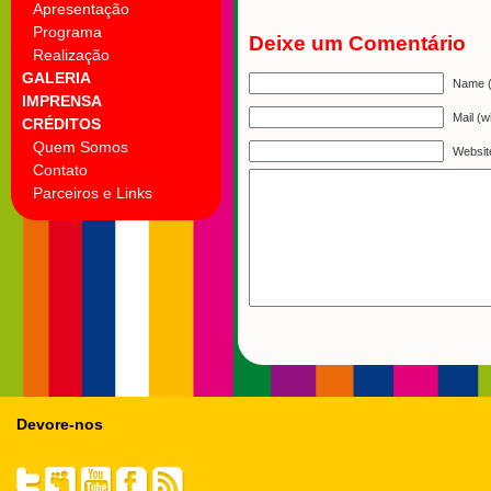
Apresentação
Programa
Deixe um Comentário
Realização
GALERIA
Name (
IMPRENSA
Mail (w
CRÉDITOS
Quem Somos
Websit
Contato
Parceiros e Links
Devore-nos