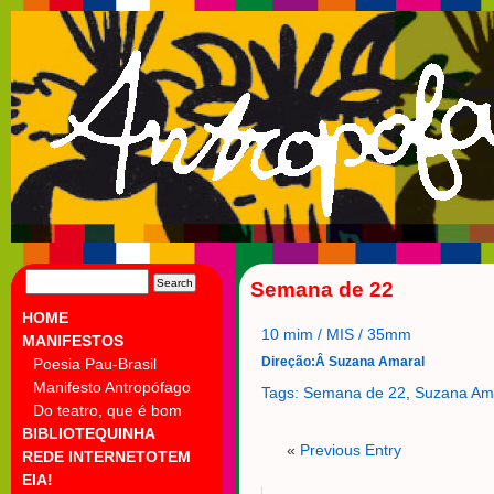
SEARCH
Semana de 22
FOR:
HOME
10 mim / MIS / 35mm
MANIFESTOS
Direção:Â Suzana Amaral
Poesia Pau-Brasil
Manifesto Antropófago
Tags:
Semana de 22
,
Suzana Am
Do teatro, que é bom
BIBLIOTEQUINHA
«
Previous Entry
REDE INTERNETOTEM
EIA!