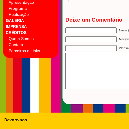
Apresentação
Programa
Realização
Deixe um Comentário
GALERIA
IMPRENSA
Name (
CRÉDITOS
Quem Somos
Mail (w
Contato
Websit
Parceiros e Links
Devore-nos