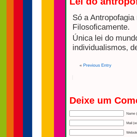
Lei do antropó
Só a Antropofagia
Filosoficamente.
Única lei do mund
individualismos, d
«
Previous Entry
Deixe um Come
Name (
Mail (w
Websit