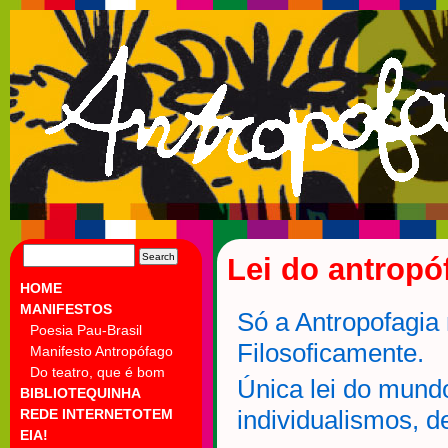
SEARCH
Lei do antropó
FOR:
HOME
MANIFESTOS
Só a Antropofagia
Poesia Pau-Brasil
Filosoficamente.
Manifesto Antropófago
Do teatro, que é bom
Única lei do mund
BIBLIOTEQUINHA
REDE INTERNETOTEM
individualismos, d
EIA!