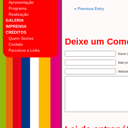
Apresentação
Programa
«
Previous Entry
Realização
GALERIA
IMPRENSA
CRÉDITOS
Quem Somos
Deixe um Come
Contato
Parceiros e Links
Name (
Mail (w
Websit