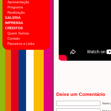
Apresentação
Programa
Realização
GALERIA
IMPRENSA
CRÉDITOS
Quem Somos
Contato
Parceiros e Links
Deixe um Comentário
Name (