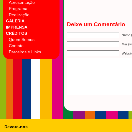
Apresentação
Programa
Realização
GALERIA
Deixe um Comentário
IMPRENSA
CRÉDITOS
Name (
Quem Somos
Mail (w
Contato
Parceiros e Links
Websit
Devore-nos