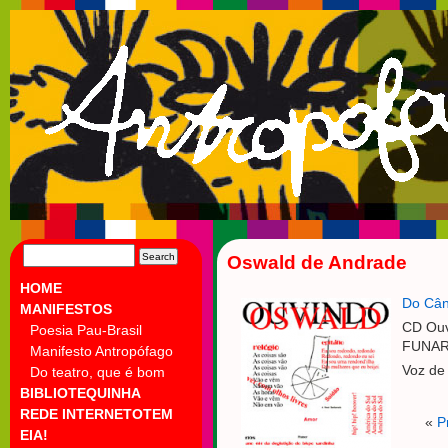
SEARCH
Oswald de Andrade
FOR:
HOME
Do Cânt
MANIFESTOS
CD Ouv
Poesia Pau-Brasil
FUNAR
Manifesto Antropófago
Voz de
Do teatro, que é bom
BIBLIOTEQUINHA
REDE INTERNETOTEM
«
P
EIA!