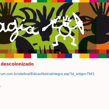
 descolonizado
orum.com.br/sitefinal/EdicaoNoticiaIntegra.asp?id_artigo=7941
y