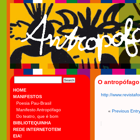
SEARCH
O antropófago
FOR:
HOME
http://www.revistaf
MANIFESTOS
Poesia Pau-Brasil
Manifesto Antropófago
«
Previous Entr
Do teatro, que é bom
BIBLIOTEQUINHA
REDE INTERNETOTEM
EIA!