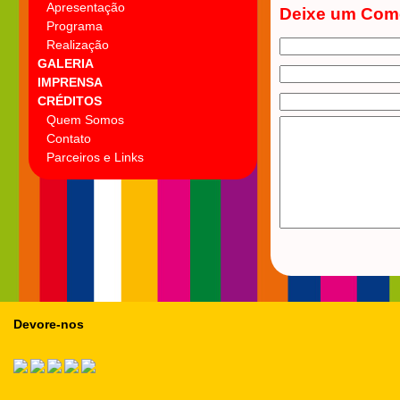
Apresentação
Deixe um Com
Programa
Realização
GALERIA
IMPRENSA
CRÉDITOS
Quem Somos
Contato
Parceiros e Links
Devore-nos