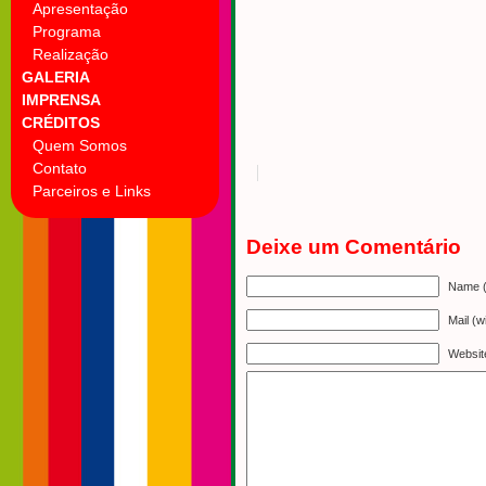
Apresentação
Programa
Realização
GALERIA
IMPRENSA
CRÉDITOS
Quem Somos
Contato
Parceiros e Links
Deixe um Comentário
Name (
Mail (w
Websit