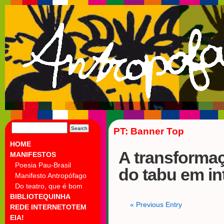
SEARCH
PT: Banner Top
FOR:
HOME
A transforma
MANIFESTOS
Poesia Pau-Brasil
do tabu em i
Manifesto Antropófago
Do teatro, que é bom
BIBLIOTEQUINHA
«
Previous Entry
REDE INTERNETOTEM
EIA!