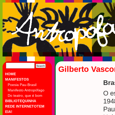
SEARCH
Gilberto Vasco
FOR:
HOME
MANIFESTOS
Bra
Poesia Pau-Brasil
Manifesto Antropófago
O e
Do teatro, que é bom
1948
BIBLIOTEQUINHA
REDE INTERNETOTEM
Pau
EIA!