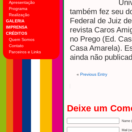
Uni
Apresentação
Programa
também fez seu do
Realização
Federal de Juiz d
GALERIA
IMPRENSA
revista Caros Amigo
CRÉDITOS
no Prego (Ed. Cas
Quem Somos
Contato
Casa Amarela). Es
Parceiros e Links
ainda não publicad
«
Previous Entry
Deixe um Come
Name (
Mail (w