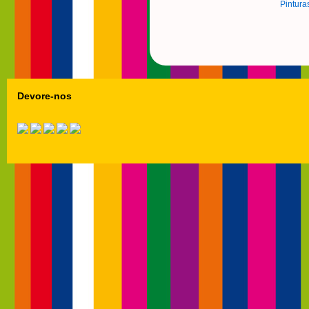
Pintura
Devore-nos