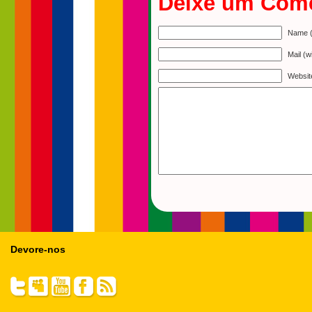
Deixe um Come
Name (
Mail (w
Websit
Devore-nos