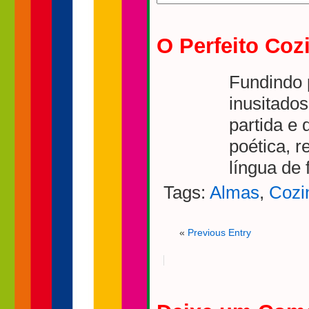
O Perfeito Co
Fundindo 
inusitado
partida e
poética, r
língua de 
Tags:
Almas
,
Cozi
«
Previous Entry