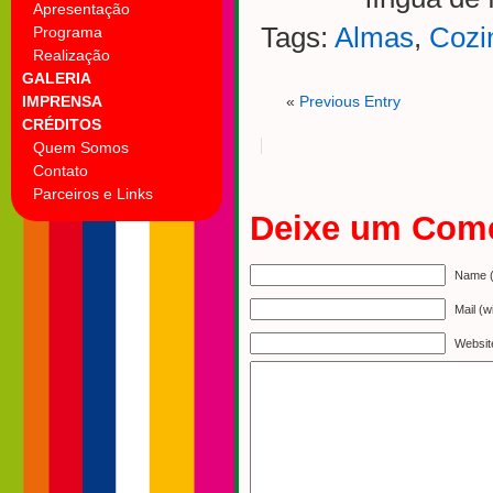
Apresentação
Tags:
Almas
,
Cozi
Programa
Realização
GALERIA
IMPRENSA
«
Previous Entry
CRÉDITOS
Quem Somos
Contato
Parceiros e Links
Deixe um Come
Name (
Mail (w
Websit