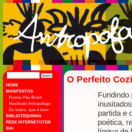
SEARCH
O Perfeito Co
FOR:
HOME
MANIFESTOS
Fundindo 
Poesia Pau-Brasil
inusitado
Manifesto Antropófago
Do teatro, que é bom
partida e
BIBLIOTEQUINHA
poética, r
REDE INTERNETOTEM
EIA!
língua de 