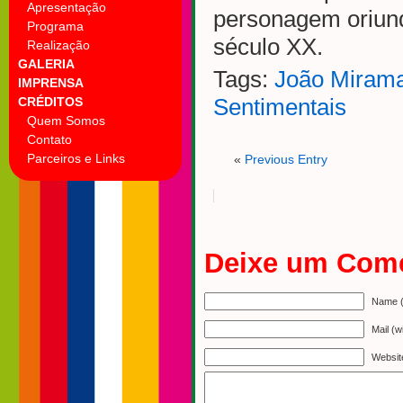
Apresentação
personagem oriund
Programa
século XX.
Realização
GALERIA
Tags:
João Miram
IMPRENSA
CRÉDITOS
Sentimentais
Quem Somos
Contato
Parceiros e Links
«
Previous Entry
Deixe um Come
Name (
Mail (w
Websit