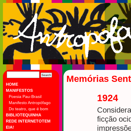
SEARCH
Memórias Sent
FOR:
HOME
MANIFESTOS
1924
Poesia Pau-Brasil
Manifesto Antropófago
Considera
Do teatro, que é bom
BIBLIOTEQUINHA
ficção oci
REDE INTERNETOTEM
impressõe
EIA!