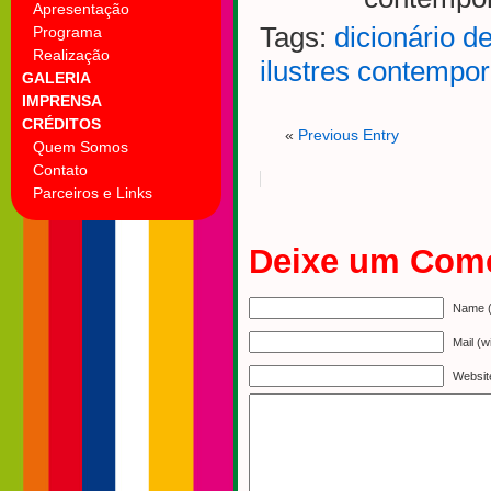
Apresentação
Tags:
dicionário d
Programa
Realização
ilustres contempo
GALERIA
IMPRENSA
CRÉDITOS
«
Previous Entry
Quem Somos
Contato
Parceiros e Links
Deixe um Come
Name (
Mail (w
Websit