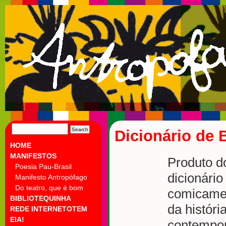
SEARCH
Dicionário de 
FOR:
HOME
MANIFESTOS
Produto do
Poesia Pau-Brasil
dicionári
Manifesto Antropófago
Do teatro, que é bom
comicamen
BIBLIOTEQUINHA
da histór
REDE INTERNETOTEM
EIA!
contempor