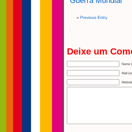
Guerra Mundial
«
Previous Entry
Deixe um Come
Name (
Mail (w
Websit