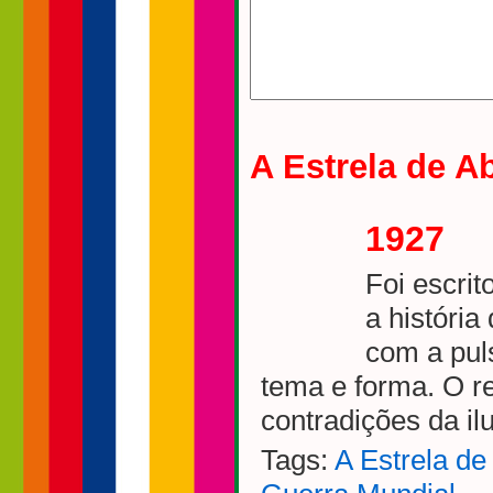
A Estrela de A
1927
Foi escrit
a história
com a pul
tema e forma. O r
contradições da il
Tags:
A Estrela de