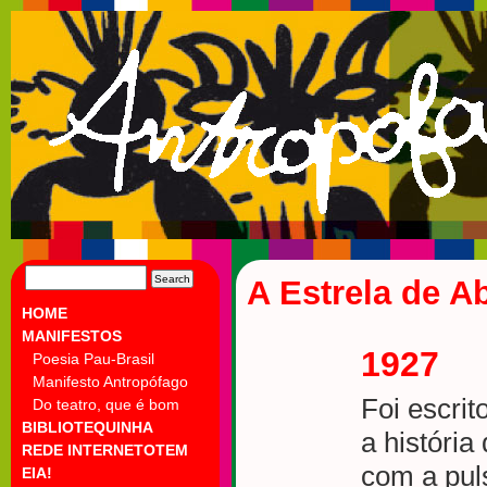
SEARCH
A Estrela de A
FOR:
HOME
MANIFESTOS
1927
Poesia Pau-Brasil
Manifesto Antropófago
Foi escrit
Do teatro, que é bom
BIBLIOTEQUINHA
a história
REDE INTERNETOTEM
com a pul
EIA!