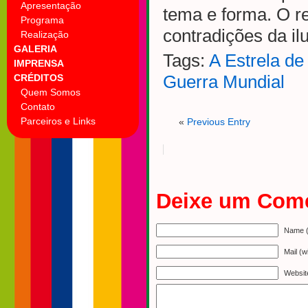
Apresentação
tema e forma. O r
Programa
contradições da il
Realização
GALERIA
Tags:
A Estrela de
IMPRENSA
CRÉDITOS
Guerra Mundial
Quem Somos
Contato
Parceiros e Links
«
Previous Entry
Deixe um Come
Name (
Mail (w
Websit