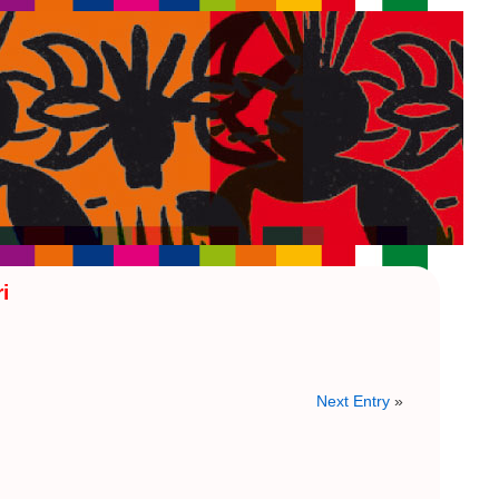
i
Next Entry
»