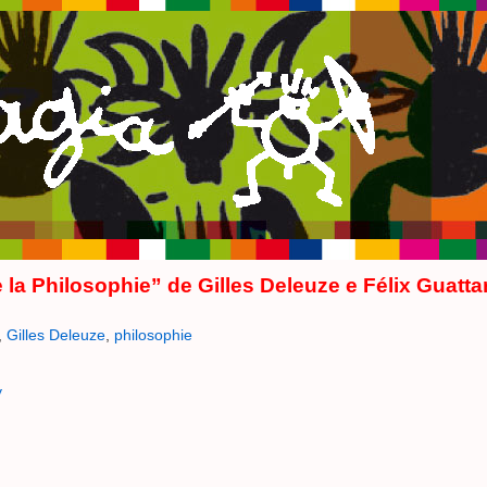
 la Philosophie” de Gilles Deleuze e Félix Guattar
,
Gilles Deleuze
,
philosophie
y