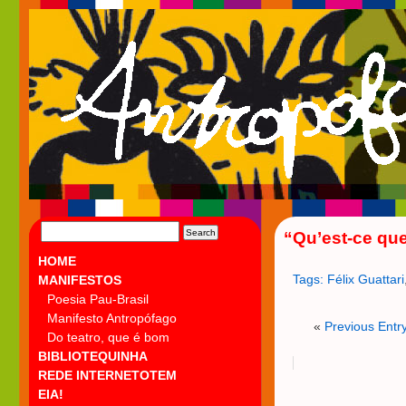
SEARCH
“Qu’est-ce que
FOR:
HOME
Tags:
Félix Guattari
MANIFESTOS
Poesia Pau-Brasil
Manifesto Antropófago
«
Previous Entr
Do teatro, que é bom
BIBLIOTEQUINHA
REDE INTERNETOTEM
EIA!