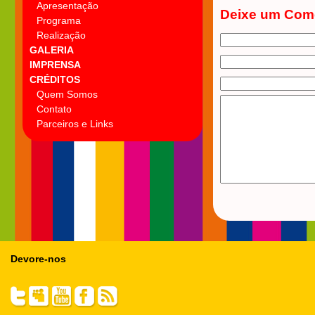
Apresentação
Deixe um Com
Programa
Realização
GALERIA
IMPRENSA
CRÉDITOS
Quem Somos
Contato
Parceiros e Links
Devore-nos