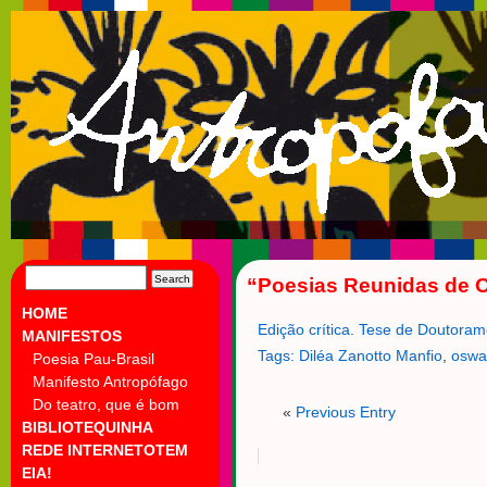
SEARCH
“Poesias Reunidas de O
FOR:
HOME
Edição crítica. Tese de Doutoram
MANIFESTOS
Tags:
Diléa Zanotto Manfio
,
oswa
Poesia Pau-Brasil
Manifesto Antropófago
Do teatro, que é bom
«
Previous Entry
BIBLIOTEQUINHA
REDE INTERNETOTEM
EIA!