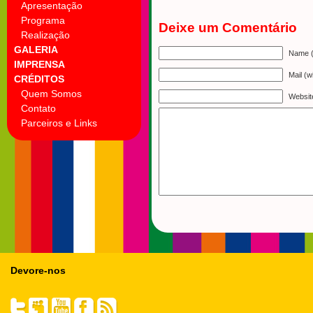
Apresentação
Programa
Deixe um Comentário
Realização
GALERIA
Name (
IMPRENSA
Mail (w
CRÉDITOS
Quem Somos
Websit
Contato
Parceiros e Links
Devore-nos