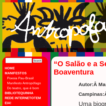
SEARCH
“O Salão e a S
FOR:
HOME
Boaventura
MANIFESTOS
Poesia Pau-Brasil
Manifesto Antropófago
Autor:Â Ma
Do teatro, que é bom
BIBLIOTEQUINHA
Campinas:Â
REDE INTERNETOTEM
Uma biogr
EIA!