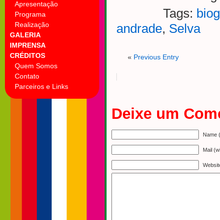
Apresentação
Tags:
biog
Programa
Realização
andrade
,
Selva
GALERIA
IMPRENSA
CRÉDITOS
«
Previous Entry
Quem Somos
Contato
Parceiros e Links
Deixe um Come
Name (
Mail (w
Websit