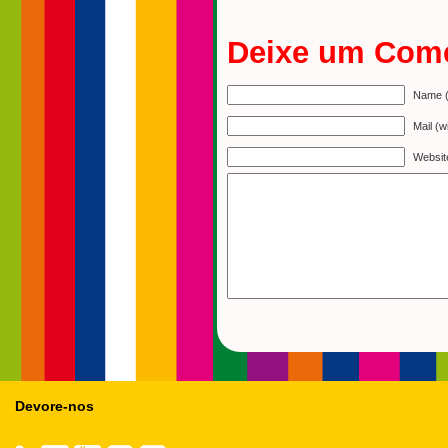
Deixe um Come
Name (
Mail (w
Websit
Devore-nos