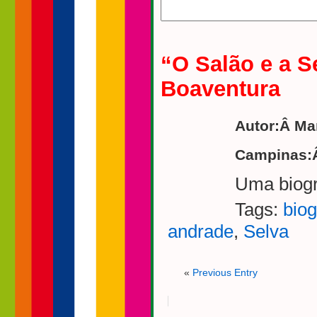
“O Salão e a S
Boaventura
Autor:Â Ma
Campinas:Â
Uma biogr
Tags:
biog
andrade
,
Selva
«
Previous Entry