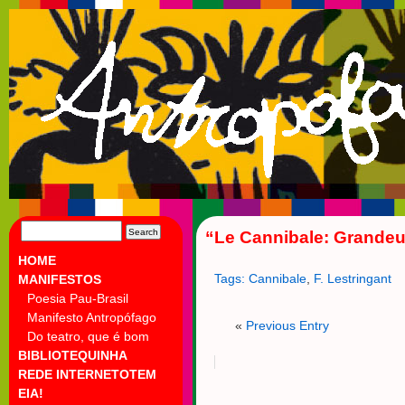
SEARCH
“Le Cannibale: Grandeur
FOR:
HOME
Tags:
Cannibale
,
F. Lestringant
MANIFESTOS
Poesia Pau-Brasil
Manifesto Antropófago
«
Previous Entry
Do teatro, que é bom
BIBLIOTEQUINHA
REDE INTERNETOTEM
EIA!