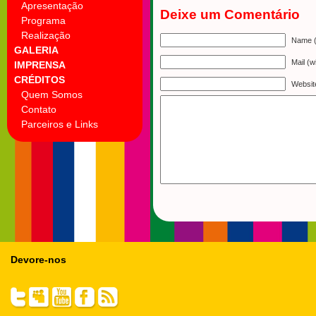
Apresentação
Deixe um Comentário
Programa
Realização
Name (
GALERIA
Mail (w
IMPRENSA
CRÉDITOS
Websit
Quem Somos
Contato
Parceiros e Links
Devore-nos