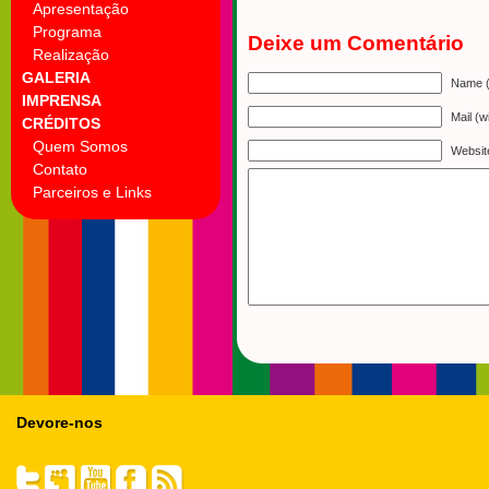
Apresentação
Programa
Deixe um Comentário
Realização
GALERIA
Name (
IMPRENSA
Mail (w
CRÉDITOS
Quem Somos
Websit
Contato
Parceiros e Links
Devore-nos