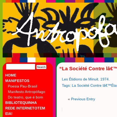
SEARCH
“La Société Contre lâ€™
FOR:
HOME
Les Étidions de Minuit. 1974.
MANIFESTOS
Tags:
La Société Contre lâ€™Éta
Poesia Pau-Brasil
Manifesto Antropófago
Do teatro, que é bom
«
Previous Entry
BIBLIOTEQUINHA
REDE INTERNETOTEM
EIA!