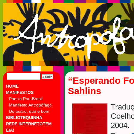
SEARCH
“Esperando Fou
FOR:
HOME
Sahlins
MANIFESTOS
Poesia Pau-Brasil
Manifesto Antropófago
Traduç
Do teatro, que é bom
Coelho
BIBLIOTEQUINHA
2004.
REDE INTERNETOTEM
EIA!