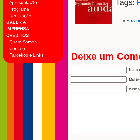
Tags:
Apresentação
Programa
Realização
«
Previo
GALERIA
IMPRENSA
CRÉDITOS
Quem Somos
Contato
Deixe um Come
Parceiros e Links
Name (
Mail (w
Websit