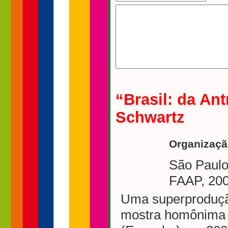
“Brasil: da Ant
Schwartz
Organizaçã
São Paulo
FAAP, 20
Uma superprodução
mostra homônima n