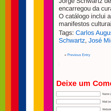
Jorge Schwartz de 
encarregou da cur
O catálogo inclui
manifestos culturai
Tags:
Carlos Augus
Schwartz
,
José Mi
«
Previous Entry
Deixe um Come
Name (
Mail (w
Websit