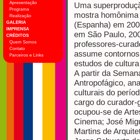
Apresentação
Uma superprodução
Programa
mostra homônima n
Realização
GALERIA
(Espanha) em 2000
IMPRENSA
em São Paulo, 200
CRÉDITOS
Quem Somos
professores-curad
Contato
assume contornos 
Parceiros e Links
estudos de cultura
A partir da Seman
Antropofágico, ana
culturais do perío
cargo do curador-
ocupou-se de Arte
Cinema; José Migu
Martins de Arquit