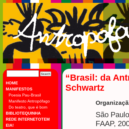
SEARCH
“Brasil: da Ant
FOR:
HOME
Schwartz
MANIFESTOS
Poesia Pau-Brasil
Manifesto Antropófago
Organizaçã
Do teatro, que é bom
São Paulo
BIBLIOTEQUINHA
REDE INTERNETOTEM
FAAP, 20
EIA!