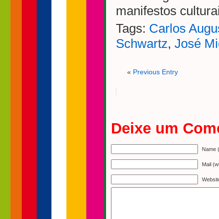
manifestos culturai
Tags:
Carlos Augus
Schwartz
,
José Mi
«
Previous Entry
Deixe um Come
Name (
Mail (w
Websit