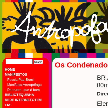
SEARCH
Os Condenado
FOR:
HOME
MANIFESTOS
BR 
Poesia Pau-Brasil
80m
Manifesto Antropófago
Do teatro, que é bom
Dire
BIBLIOTEQUINHA
REDE INTERNETOTEM
Ele
EIA!