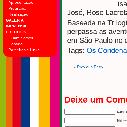
Lis
Apresentação
Programa
José, Rose Lacret
Realização
GALERIA
Baseada na Trilogi
IMPRENSA
perpassa as avent
CRÉDITOS
Quem Somos
em São Paulo no 
Contato
Tags:
Os Condena
Parceiros e Links
«
Previous Entry
Deixe um Come
Name (
Mail (w