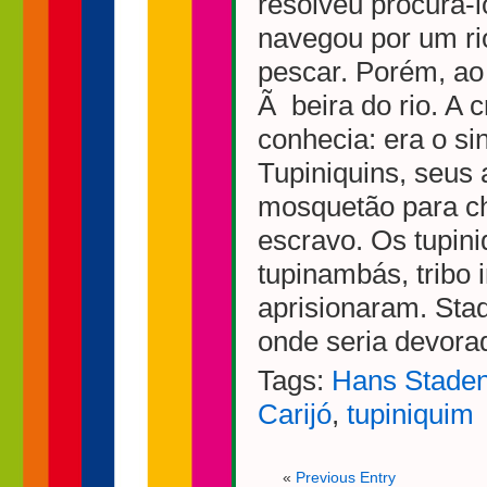
resolveu procurá-
navegou por um ri
pescar. Porém, ao 
Ã beira do rio. A 
conhecia: era o s
Tupiniquins, seus 
mosquetão para ch
escravo. Os tupin
tupinambás, tribo 
aprisionaram. Stad
onde seria devorad
Tags:
Hans Stade
Carijó
,
tupiniquim
«
Previous Entry