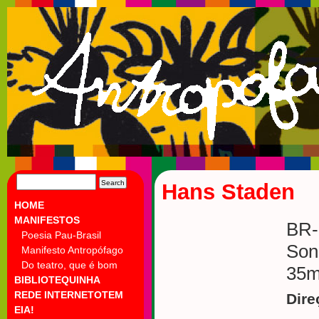
SEARCH
Hans Staden
FOR:
HOME
MANIFESTOS
BR-
Poesia Pau-Brasil
Son
Manifesto Antropófago
Do teatro, que é bom
35m
BIBLIOTEQUINHA
REDE INTERNETOTEM
Dire
EIA!