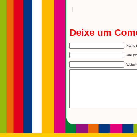
Deixe um Come
Name (
Mail (w
Websit