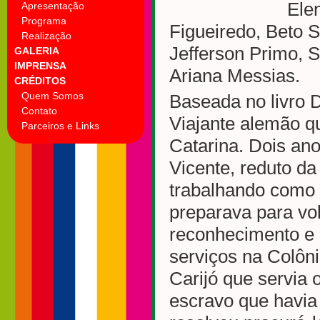
Ele
Apresentação
Programa
Figueiredo, Beto 
Realização
Jefferson Primo, S
GALERIA
IMPRENSA
Ariana Messias.
CRÉDITOS
Quem Somos
Baseada no livro 
Contato
Viajante alemão q
Parceiros e Links
Catarina. Dois an
Vicente, reduto da
trabalhando como a
preparava para vo
reconhecimento e o
serviços na Colôni
Carijó que servia
escravo que havia