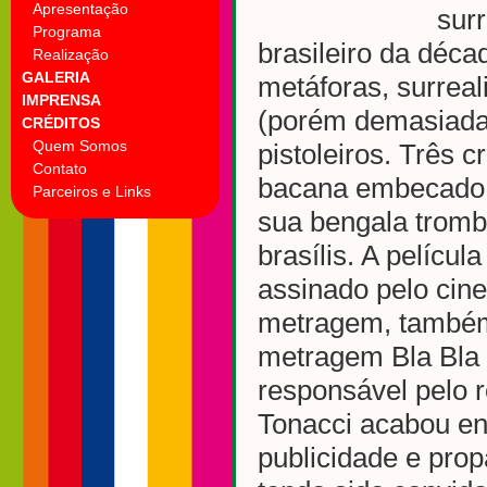
Apresentação
sur
Programa
brasileiro da déc
Realização
GALERIA
metáforas, surreal
IMPRENSA
(porém demasiada…
CRÉDITOS
Quem Somos
pistoleiros. Três
Contato
bacana embecado e
Parceiros e Links
sua bengala trom
brasílis. A películ
assinado pelo cine
metragem, também 
metragem Bla Bla 
responsável pelo 
Tonacci acabou en
publicidade e pro