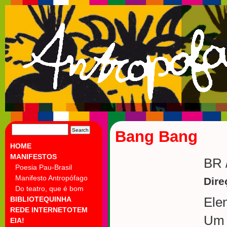
SEARCH
Bang Bang
FOR:
HOME
MANIFESTOS
BR /
Poesia Pau-Brasil
Manifesto Antropófago
Dire
Do teatro, que é bom
BIBLIOTEQUINHA
Ele
REDE INTERNETOTEM
Um 
EIA!