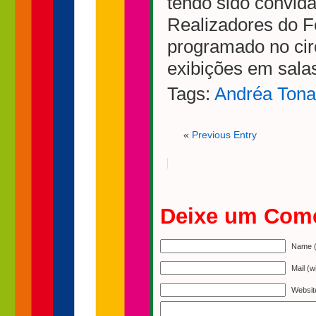
tendo sido convida
Realizadores do F
programado no circ
exibições em salas
Tags:
Andréa Tona
«
Previous Entry
Deixe um Come
Name (
Mail (w
Websit