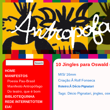
SEARCH
10 Jingles para Oswald
FOR:
HOME
MIS/ 16mm
MANIFESTOS
Criação:Â Rolf Fonseca
Poesia Pau-Brasil
Manifesto Antropófago
Roteiro:Â Décio Pignatari
Do teatro, que é bom
Tags:
Décio Pignatari
,
jingles
,
os
BIBLIOTEQUINHA
REDE INTERNETOTEM
EIA!