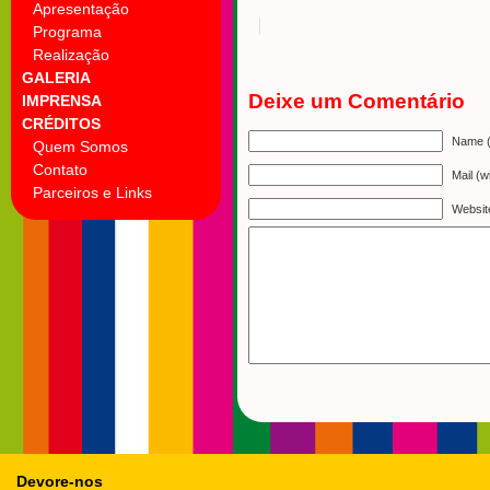
Apresentação
Programa
Realização
GALERIA
Deixe um Comentário
IMPRENSA
CRÉDITOS
Name (
Quem Somos
Contato
Mail (w
Parceiros e Links
Websit
Devore-nos