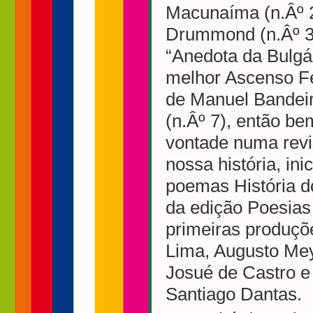
Macunaíma (n.Âº 2
Drummond (n.Âº 3)
“Anedota da Bulgár
melhor Ascenso Fe
de Manuel Bandeir
(n.Âº 7), então be
vontade numa revi
nossa história, ini
poemas História d
da edição Poesias
primeiras produçõ
Lima, Augusto Mey
Josué de Castro e
Santiago Dantas.