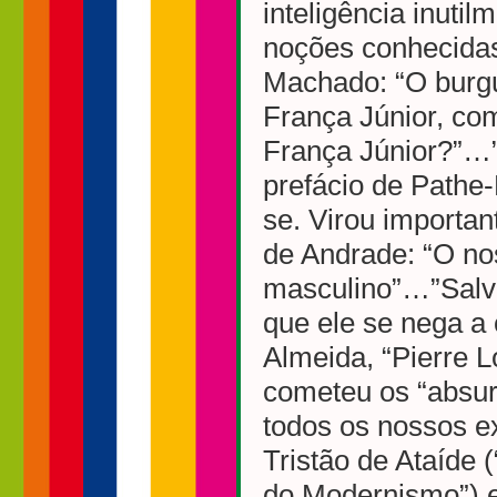
inteligência inuti
noções conhecidas
Machado: “O burgu
França Júnior, co
França Júnior?”…”
prefácio de Pathe-
se. Virou importan
de Andrade: “O no
masculino”…”Salva
que ele se nega a
Almeida, “Pierre L
cometeu os “absurd
todos os nossos ex
Tristão de Ataíde 
do Modernismo”) e