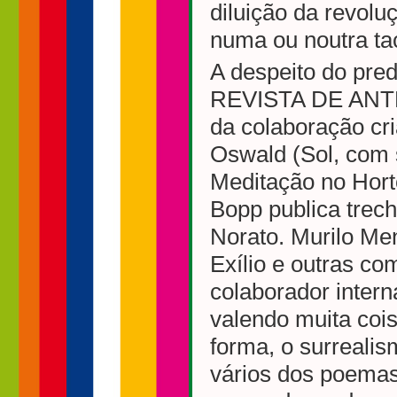
diluição da revol
numa ou noutra ta
A despeito do pred
REVISTA DE ANTRO
da colaboração cr
Oswald (Sol, com s
Meditação no Hort
Bopp publica trech
Norato. Murilo Me
Exílio e outras co
colaborador inter
valendo muita coi
forma, o surrealis
vários dos poemas