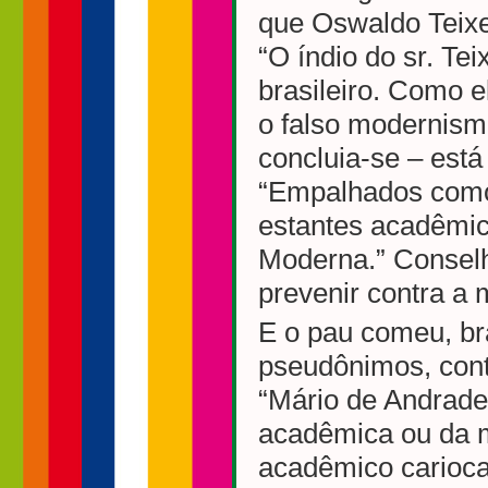
que Oswaldo Teixe
“O índio do sr. Tei
brasileiro. Como el
o falso modernismo
concluia-se – es
“Empalhados como
estantes acadêmi
Moderna.” Conselh
prevenir contra a 
E o pau comeu, br
pseudônimos, con
“Mário de Andrade
acadêmica ou da 
acadêmico carioca