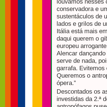
louvamos nesses 
conservadora e u
sustentáculos de 
lados e grilos de 
Itália está mais 
daqui querem o gi
europeu arrogante 
Alencar dançando
serve de nada, poi
garrafa. Evitemos
Queremos o antrop
ópera.”
Descontados os asp
investidas da 2.ª 
antropófagos puse