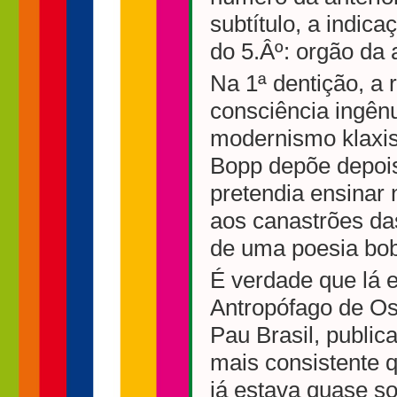
subtítulo, a indica
do 5.Âº: orgão da a
Na 1ª dentição, a
consciência ingên
modernismo klaxis
Bopp depõe depois 
pretendia ensinar
aos canastrões das
de uma poesia bob
É verdade que lá e
Antropófago de Os
Pau Brasil, public
mais consistente
já estava quase so