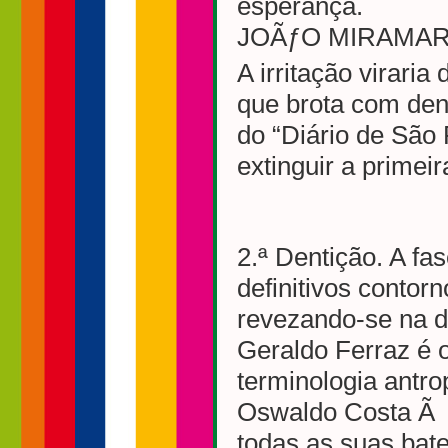
esperança.
JOÃƒO MIRAMA
A irritação viraria
que brota com den
do “Diário de São
extinguir a primeir
2.ª Dentição. A fa
definitivos conto
revezando-se na 
Geraldo Ferraz é 
terminologia antr
Oswaldo Costa Ã f
todas as suas bat