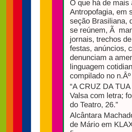
O que há de mais a
Antropofagia, em s
seção Brasiliana,
se reúnem, Ã manei
jornais, trechos d
festas, anúncios, 
denunciam a amena
linguagem cotidia
compilado no n.Âº
“A CRUZ DA TU
Valsa com letra; f
do Teatro, 26.”
Alcântara Machado
de Mário em KLAXO