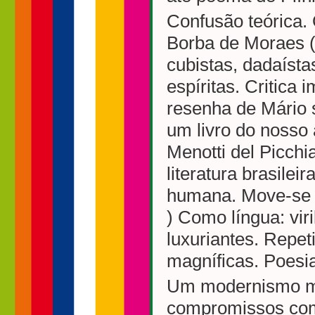
Confusão teórica.
Borba de Moraes (
cubistas, dadaístas
espíritas. Critica
resenha de Mário 
um livro do nosso 
Menotti del Picch
literatura brasilei
humana. Move-se c
) Como língua: vir
luxuriantes. Repet
magníficas. Poesia
Um modernismo mit
compromissos com