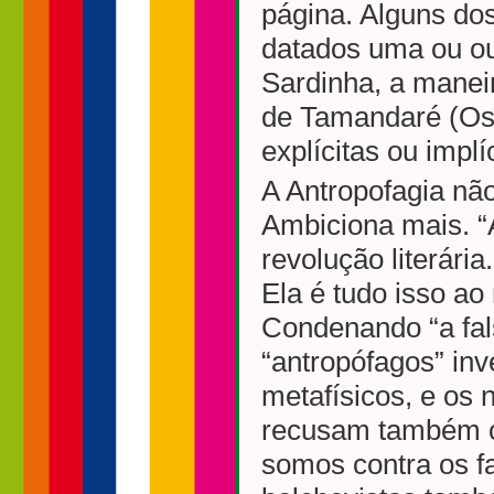
página. Alguns dos 
datados uma ou ou
Sardinha, a manei
de Tamandaré (Osw
explícitas ou impl
A Antropofagia não
Ambiciona mais. “
revolução literári
Ela é tudo isso a
Condenando “a fals
“antropófagos” inv
metafísicos, e os 
recusam também o
somos contra os fa