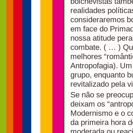
bolchevistas tamb
realidades polític
consideraremos bo
em face do Primado
nossa atitude per
combate. ( … ) Qu
melhores “românti
Antropofagia). Um
grupo, enquanto b
revitalizado pela
Se não se preocup
deixam os “antropó
Modernismo e o co
da primeira hora 
moderada ou reaci