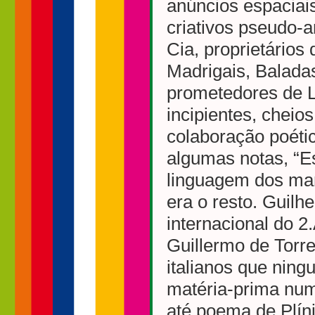
anúncios espacia
criativos pseudo-
Cia, proprietários
Madrigais, Balada
prometedores de L
incipientes, cheio
colaboração poétic
algumas notas, “Es
linguagem dos mani
era o resto. Guilh
internacional do 2
Guillermo de Torre
italianos que nin
matéria-prima num
até poema de Plíni