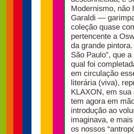
Modernismo, não h
Garaldi — garimp
coleção quase comp
pertencente a Osw
da grande pintora.
São Paulo”, que a 
qual foi completad
em circulação ess
literária (viva), r
KLAXON, em sua sab
tem agora em mão
introdução ao vol
imaginava, e mais
os nossos “antropó