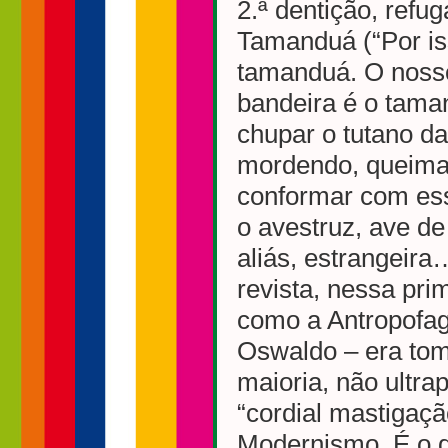
2.ª dentição, ref
Tamanduá (“Por i
tamanduá. O nosso
bandeira é o taman
chupar o tutano da
mordendo, queiman
conformar com es
o avestruz, ave de
aliás, estrangeira
revista, nessa pri
como a Antropofag
Oswaldo – era tom
maioria, não ultra
“cordial mastigaçã
Modernismo. É o q