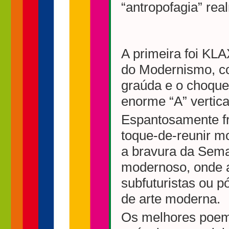
“antropofagia” rea
A primeira foi KL
do Modernismo, co
graúda e o choque
enorme “A” vertica
Espantosamente fr
toque-de-reunir mo
a bravura da Sem
modernoso, onde a
subfuturistas ou p
de arte moderna.
Os melhores poem