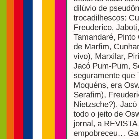
dilúvio de pseudô
trocadilhescos: C
Freuderico, Jabot
Tamandaré, Pinto 
de Marfim, Cunha
vivo), Marxilar, Pi
Jacó Pum-Pum, Sem
seguramente que T
Moquéns, era Osw
Serafim), Freuder
Nietzsche?), Jac
todo o jeito de Os
jornal, a REVIS
empobreceu… Ganh