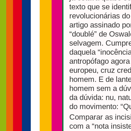
texto que se ident
revolucionárias do
artigo assinado p
“doublé” de Oswald
selvagem. Cumpre 
daquela “inocênci
antropófago agora
europeu, cruz cre
homem. E de lante
homem sem a dúvi
da dúvida: nu, nat
do movimento: “Qu
Comparar as incis
com a “nota insist