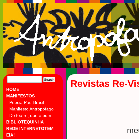
SEARCH
Revistas Re-Vi
FOR:
HOME
MANIFESTOS
Poesia Pau-Brasil
Manifesto Antropófago
Do teatro, que é bom
BIBLIOTEQUINHA
REDE INTERNETOTEM
meu
EIA!