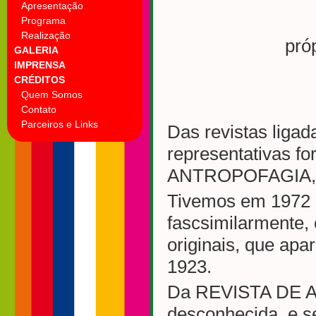
Apresentação
Programa
Realização
pró
GALERIA
IMPRENSA
CRÉDITOS
Quem Somos
Contato
Parceiros e Links
Das revistas ligad
representativas 
ANTROPOFAGIA, a
Tivemos em 1972 
fascsimilarmente,
originais, que apa
1923.
Da REVISTA DE A
desconhecida, e s