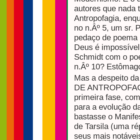
autores que nada 
Antropofagia, enq
no n.Âº 5, um sr. 
pedaço de poema “
Deus é impossível 
Schmidt com o po
n.Âº 10? Estômago
Mas a despeito da 
DE ANTROPOFAGIA 
primeira fase, com
para a evolução 
bastasse o Manife
de Tarsila (uma ré
seus mais notáveis