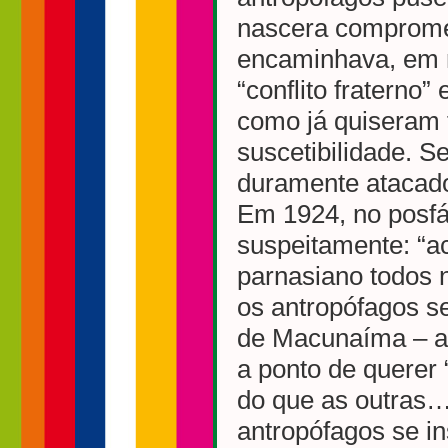
nascera compromet
encaminhava, em 
“conflito fraterno
como já quiseram 
suscetibilidade. S
duramente atacado 
Em 1924, no posfác
suspeitamente: “a
parnasiano todos 
os antropófagos s
de Macunaíma – a 
a ponto de querer 
do que as outras…
antropófagos se in